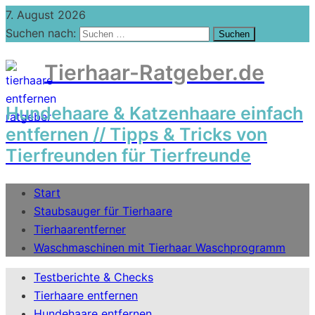
7. August 2026
Suchen nach:
Tierhaar-Ratgeber.de
Hundehaare & Katzenhaare einfach
entfernen // Tipps & Tricks von
Tierfreunden für Tierfreunde
Start
Staubsauger für Tierhaare
Tierhaarentferner
Waschmaschinen mit Tierhaar Waschprogramm
Testberichte & Checks
Tierhaare entfernen
Hundehaare entfernen