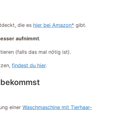
tdeckt, die es
hier bei Amazon*
gibt.
besser aufnimmt
.
eren (falls das mal nötig ist).
tzen,
findest du hier
.
ng bekommst
fung einer
Waschmaschine mit Tierhaar-