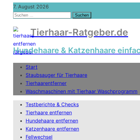
7. August 2026
Suchen
nach:
Tierhaar-Ratgeber.de
Hundehaare & Katzenhaare einfach
Start
Staubsauger für Tierhaare
Tierhaarentferner
Waschmaschinen mit Tierhaar Waschprogramm
Testberichte & Checks
Tierhaare entfernen
Hundehaare entfernen
Katzenhaare entfernen
Fellwechsel