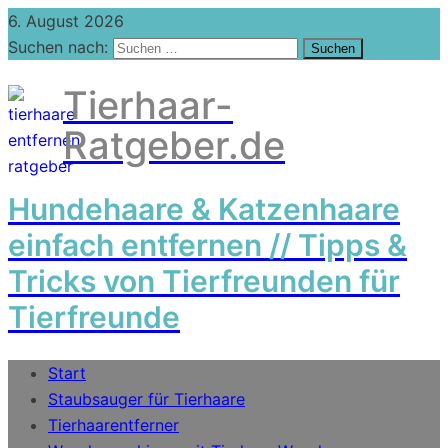
6. August 2026
Suchen nach:
Tierhaar-
Ratgeber.de
Hundehaare & Katzenhaare
einfach entfernen // Tipps &
Tricks von Tierfreunden für
Tierfreunde
Start
Staubsauger für Tierhaare
Tierhaarentferner