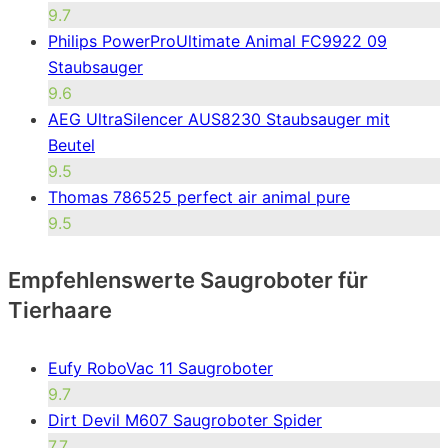
9.7
Philips PowerProUltimate Animal FC9922 09
Staubsauger
9.6
AEG UltraSilencer AUS8230 Staubsauger mit
Beutel
9.5
Thomas 786525 perfect air animal pure
9.5
Empfehlenswerte Saugroboter für
Tierhaare
Eufy RoboVac 11 Saugroboter
9.7
Dirt Devil M607 Saugroboter Spider
7.7